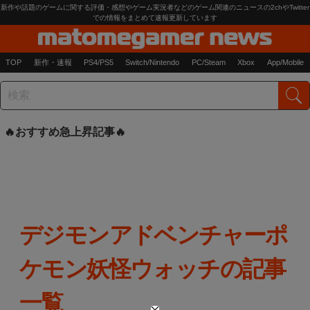
新作や話題のゲームに関する評価・感想やゲーム実況者などのゲーム関連のニュースの2chやTwitter
での情報をまとめて速報更新しています
TOP
新作・速報
PS4/PS5
Switch/Nintendo
PC/Steam
Xbox
App/Mobile
おすすめ急上昇記事
デジモンアドベンチャーポ
ケモン妖怪ウォッチの記事
一覧