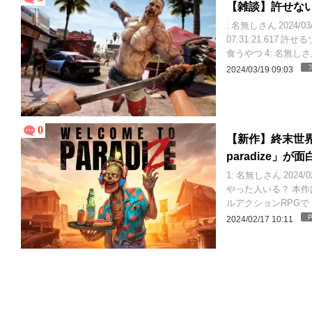
【雑談】許せないタ
: 名無しさん 2024/03
07:31:21.617 許
食うやつ 4: 名無しさん 2
2024/03/19 09:03
0
【新作】終末世界
paradize」
1: 名無しさん 2024
やった人いる？ 本
ルアクションRPG
では2人での協力...
P
2024/02/17 10:11