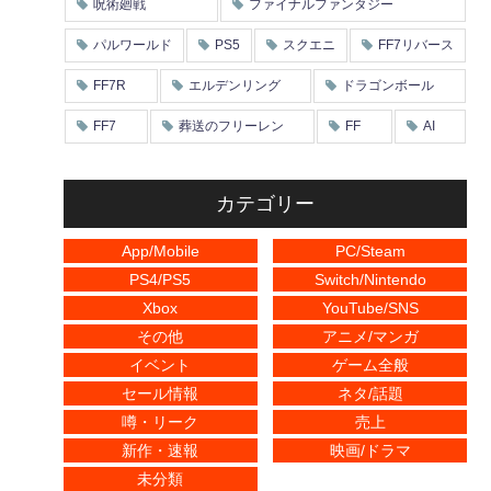
呪術廻戦
ファイナルファンタジー
パルワールド
PS5
スクエニ
FF7リバース
FF7R
エルデンリング
ドラゴンボール
FF7
葬送のフリーレン
FF
AI
カテゴリー
App/Mobile
PC/Steam
PS4/PS5
Switch/Nintendo
Xbox
YouTube/SNS
その他
アニメ/マンガ
イベント
ゲーム全般
セール情報
ネタ/話題
噂・リーク
売上
新作・速報
映画/ドラマ
未分類