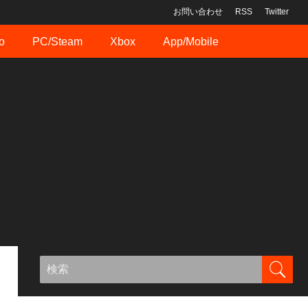
お問い合わせ
RSS
Twitter
o
PC/Steam
Xbox
App/Mobile