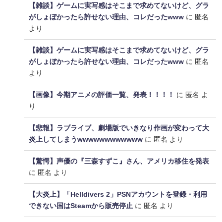
【雑談】ゲームに実写感はそこまで求めてないけど、グラ
がしょぼかったら許せない理由、コレだったwww
に
匿名
より
【雑談】ゲームに実写感はそこまで求めてないけど、グラ
がしょぼかったら許せない理由、コレだったwww
に
匿名
より
【画像】今期アニメの評価一覧、発表！！！！
に
匿名
よ
り
【悲報】ラブライブ、劇場版でいきなり作画が変わって大
炎上してしまうwwwwwwwwwwww
に
匿名
より
【驚愕】声優の『三森すずこ』さん、アメリカ移住を発表
に
匿名
より
【大炎上】「Helldivers 2」PSNアカウントを登録・利用
できない国はSteamから販売停止
に
匿名
より