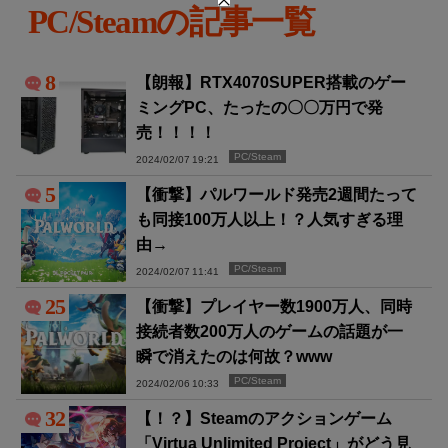
PC/Steamの記事一覧
8
【朗報】RTX4070SUPER搭載のゲー
ミングPC、たったの〇〇万円で発
売！！！！
PC/Steam
2024/02/07 19:21
5
【衝撃】パルワールド発売2週間たって
も同接100万人以上！？人気すぎる理
由→
PC/Steam
2024/02/07 11:41
25
【衝撃】プレイヤー数1900万人、同時
接続者数200万人のゲームの話題が一
瞬で消えたのは何故？www
PC/Steam
2024/02/06 10:33
32
【！？】Steamのアクションゲーム
「Virtua Unlimited Project」がどう見