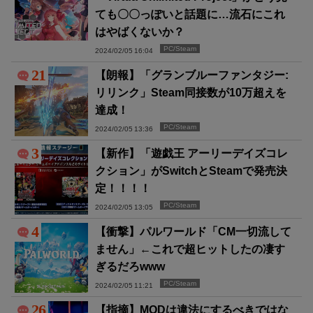
ても〇〇っぽいと話題に…流石にこれ
はやばくないか？
PC/Steam
2024/02/05 16:04
21
【朗報】「グランブルーファンタジー:
リリンク」Steam同接数が10万超えを
達成！
PC/Steam
2024/02/05 13:36
3
【新作】「遊戯王 アーリーデイズコレ
クション」がSwitchとSteamで発売決
定！！！！
PC/Steam
2024/02/05 13:05
4
【衝撃】パルワールド「CM一切流して
ません」←これで超ヒットしたの凄す
ぎるだろwww
PC/Steam
2024/02/05 11:21
26
【指摘】MODは違法にするべきではな