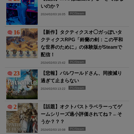
いのか？
PC/Steam
2024/02/03 16:05
16
【新作】タクティクスオ◯ガっぽいタ
クティクスRPG「鈴蘭の剣：この平和
な世界のために」の体験版がSteamで
配信！
PC/Steam
2024/02/03 15:42
23
【悲報】パルワールドさん、同接減り
過ぎて止まらない
PC/Steam
2024/02/03 13:22
2
【話題】オクトパストラベラーってゲ
ームシリーズ過小評価されてね？←そ
うか？？？
PC/Steam
2024/02/03 10:08